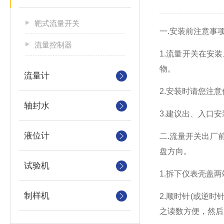
靶式流量开关
一
.
安装前注意事
流量控制器
1.
流量开关在安装
物。
流量计
2.
安装时请您注意
轴封水
3.
建议出、入口安
液位计
二
.
流量开关出厂
盘方向。
试验机
1.
拆下仪表壳盖两
制样机
2.
顺时针
(
或逆时
之读数方便，然后