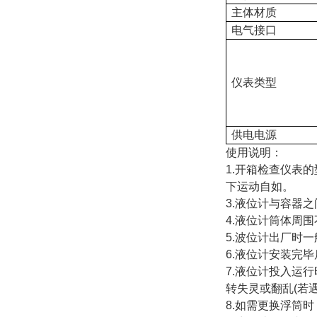
主体材质
电气接口
仪表类型
供电电源
使用说明：
1.开箱检查仪表
下运动自如。
3.液位计与容器
4.液位计筒体周
5.波位计出厂时
6.液位计安装完
7.液位计投入运
转失灵或翻乱(若
8.如需更换浮筒