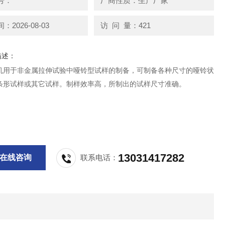
号：
厂商性质：生产厂家
2026-08-03
访 问 量：421
描述：
机用于非金属拉伸试验中哑铃型试样的制备，可制备各种尺寸的哑铃状
条形试样或其它试样。制样效率高，所制出的试样尺寸准确。
13031417282
在线咨询
联系电话：