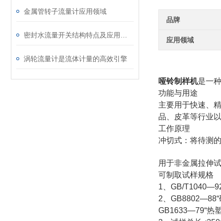
金属管转子流量计应用领域
品牌
密封水流量开关结构特点及应用场景
应用领域
涡轮流量计是流体计量的高效引擎
哑铃制样机
是一
功能与用途
主要用于快速、
品、皮革等行业
工作原理
冲切式：将待测
用于非金属拉伸
可制取试样规格
1、GB/T1040
2、GB8802—
GB1633—79