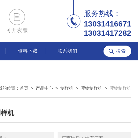
服务热线：
13031416671
可开发票
13031417282
资料下载
联系我们
我的位置：
首页
>
产品中心
>
制样机
>
哑铃制样机
>
哑铃制样机
制样机