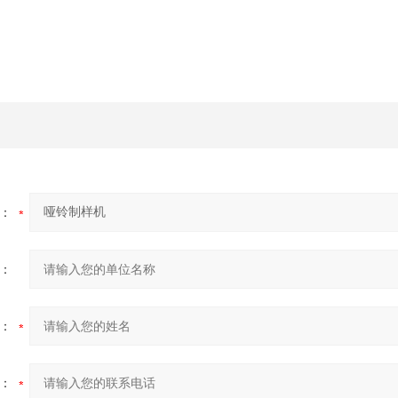
：
：
：
：