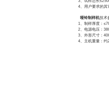
3、试样总长≤25
4、用户要求的其
哑铃制样机
技术
1、制样厚度：≤7
2、电源电压：380V
3、外形尺寸：400
4、主机重量：约2