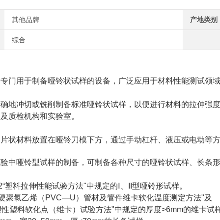
其他品牌
产地类别
综合
种专门用于制备哑铃状试样的设备，广泛应用于材料性能测试领
精确地冲切或铣削制备标准哑铃状试样，以便进行材料的拉伸强
以及质检机构和实验室。
的片状材料放置在哑铃刀模下方，通过手动杠杆、液压或电动等
试验中哑铃型试样的制备，可制备各种尺寸的哑铃状试样、长条
—92“塑料拉伸性能试验方法"中规定的Ⅰ、II型哑铃形试样。
88“硬聚氯乙烯（PVC—U）管材及管件维卡软化温度测定方法"及
“热塑性塑料软化点（维卡）试验方法"中规定的厚度>6mm的维卡试