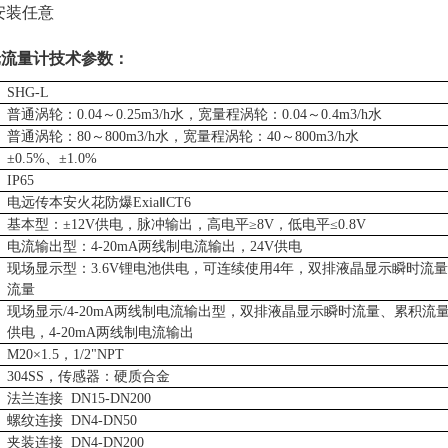
安装任意
轮流量计
技术参数：
SHG-L
普通涡轮：
0.04～0.25m3/h水，宽量程涡轮：0.04～0.4m3/h水
普通涡轮：
80～800m3/h水，宽量程涡轮：40～800m3/h水
±0.5%、±1.0%
IP65
电远传本安火花防爆
ExiaⅡCT6
基本型
：
±12V供电，脉冲输出，高电平≥8V，低电平≤0.8V
电流输出型
：
4-20mA两线制电流输出，24V供电
现场显示型
：
3.6V锂电池供电，可连续使用4年，双排液晶显示瞬时流
流量
现场显示
/4-20mA两线制电流输出型，双排液晶显示瞬时流量、累积流量
供电，4-20mA两线制电流输出
M20×1.5，1/2"NPT
304SS，传感器：硬质合金
法兰连接
DN15-DN200
螺纹连接
DN4-DN50
夹装连接
DN4-DN200