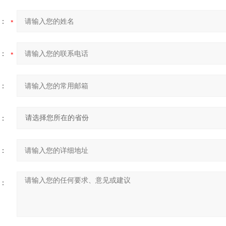
：
：
：
：
：
：