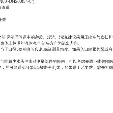
0~DN200(3"~8")
直管道
开关
之前,需清理管道中的杂质、焊渣、污浊,建议采用压缩空气吹扫
表体上标明的流体流向,箭头方向为流出方向。
当于口径5倍的直管段,以保证测量精度。如果入口端紧邻泵或弯
可能减少水头冲击对测量部件的损伤，可以考虑先调小或关闭阀
中，尽可能避免频繁启动(或停止)泵，如果是工艺要求，需先将