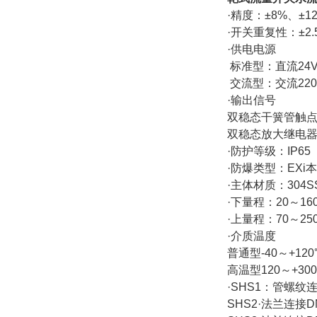
·精度：±8%、±1
·开关重复性：±2.
·供电电源
标准型：直流24
交流型：交流220
·输出信号
双稳态干簧管触点信号
双稳态放大继电器开关
·防护等级：IP65
·防爆类型：EXi
·主体材质：304S
·下量程：20～160
·上量程：70～250
·介质温度
普通型-40～+120
高温型120～+30
·SHS1：管螺纹连接3
SHS2·法兰连接DN15