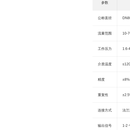
参数
公称直径
DN80
流量范围
10-7
工作压力
1.6-
介质温度
≤12
精度
±8%
重复性
±2.
连接方式
法兰连
输出信号
1-2