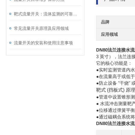
靶式流量开关：流体监测的可靠卫士
品牌
常见流量开关原理及应用领域
应用领域
流量开关的安装和使用注意事项
DN80法兰连接水
3 英寸），法兰连
它的核心功能是：
●实时监测管道内
●在流量高于或低
●防止设备 "干烧"
靶式 (挡板式) 原
●管道中设置锥形
● 水流冲击测量靶
●位移通过弹簧平
●通过磁耦合系统
DN80法兰连接水