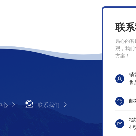
联系
贴心的客
观，我们
方案！
销售
售后
邮箱
中心
联系我们
地
4