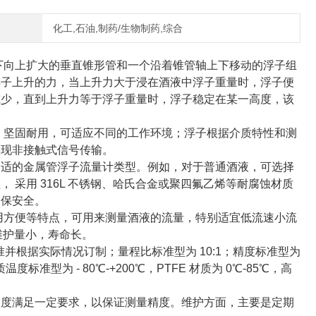
化工,石油,制药/生物制药,综合
下向上扩大的垂直锥形管和一个沿着锥管轴上下移动的浮子组
浮子上升的力，当上升力大于浸在酒液中浮子重量时，浮子便
减少，直到上升力等于浮子重量时，浮子稳定在某一高度，该
，坚固耐用，可适应不同的工作环境；浮子根据介质特性和测
实现非接触式信号传输。
合适的金属管浮子流量计类型。例如，对于普通酒液，可选择
采用 316L 不锈钢、哈氏合金或聚四氟乙烯等耐腐蚀材质
确保安全。
用方便等特点，可用来测量酒液的流量，特别适宜低流速小流
维护量小，寿命长。
标准并根据实际情况订制；量程比标准型为 10:1；精度标准型为
；介质温度标准型为 - 80℃-+200℃，PTFE 材质为 0℃-85℃，高
长度满足一定要求，以保证测量精度。维护方面，主要是定期