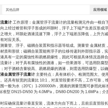
其他品牌
应用领域
子流量计
工作原理：金属管浮子流量计的流量检测元件由一根自
下向上经过锥管和浮子形成的环隙时，浮子上下端产生差压形成
随之增大，环隙处酒液流速下降，浮子上下端差压降低，上升力
量有对应关系。
测量管、浮子、磁耦合装置和指示器等组成。测量管 金属材质
的材质和形状；磁耦合装置能将浮子的位移传递到外部指示器，
酒液具有一定的腐蚀性和易燃易爆性，因此可根据具体情况选择
流量计；对于具有腐蚀性的酒液，如一些果酒等，可选用防腐型， 
子；对于酒精含量较高、易燃易爆的酒液，则需选用防爆型，以
酒液金属管浮子流量计
主要特点：具有体积小、检测范围大、使
。还具有较宽的流量比 10:1，对直管段要求不高，工作可靠，
一般为水（20℃）1-200000l/h，酒液的测量范围可参照此
准型 DN15-DN50 为 4.0MPa，DN80-DN200 为 1.6MPa
装时应确保流量计垂直安装，流体方向自下而上，且前后直管段