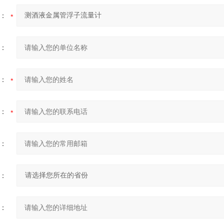
：
：
：
：
：
：
：